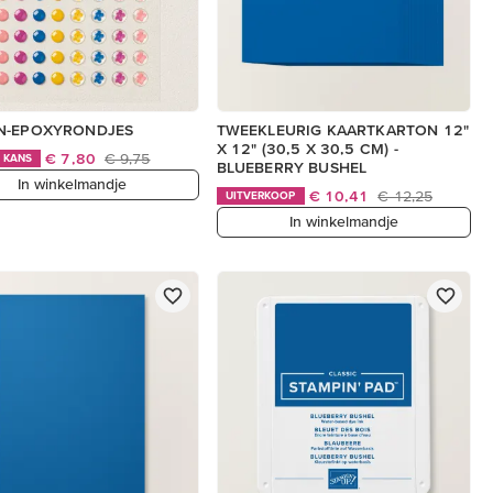
N-EPOXYRONDJES
TWEEKLEURIG KAARTKARTON 12"
X 12" (30,5 X 30,5 CM) -
€ 7,80
€ 9,75
 KANS
BLUEBERRY BUSHEL
In winkelmandje
€ 10,41
€ 12,25
UITVERKOOP
In winkelmandje