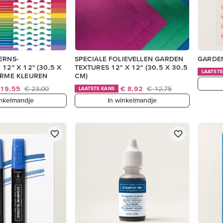
ERNS-
SPECIALE FOLIEVELLEN GARDEN
GARDE
12" X 12" (30,5 X
TEXTURES 12" X 12" (30,5 X 30,5
LAATSTE
ARME KLEUREN
CM)
 19,55
€ 23,00
€ 8,92
€ 12,75
LAATSTE KANS
inkelmandje
In winkelmandje