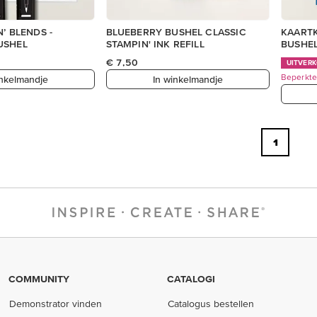
’ BLENDS -
BLUEBERRY BUSHEL CLASSIC
KAARTK
USHEL
STAMPIN' INK REFILL
BUSHE
€ 7,50
UITVER
Beperkte
inkelmandje
In winkelmandje
1
COMMUNITY
CATALOGI
Demonstrator vinden
Catalogus bestellen