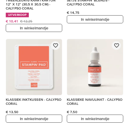
TWEEKLEURIG KAARTKARTON
SETJE STAMPIN’ BLENDS -
12" X 12" (30,5 X 30,5 CM) -
CALYPSO CORAL
CALYPSO CORAL
€ 14,75
UITVERKOOP
In winkelmandje
€ 10,41
€ 12,25
In winkelmandje
KLASSIEK INKTKUSSEN - CALYPSO
KLASSIEKE NAVULINKT - CALYPSO
CORAL
CORAL
€ 13,50
€ 7,50
In winkelmandje
In winkelmandje