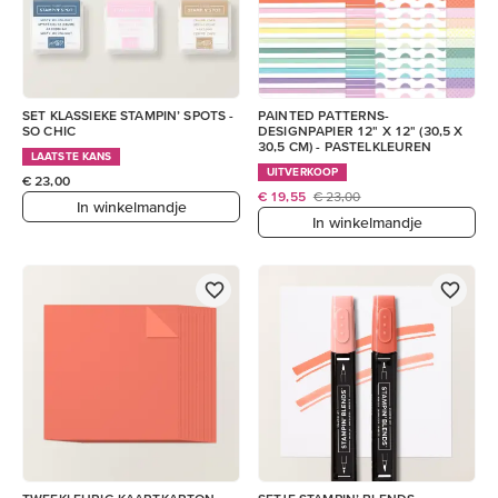
SET KLASSIEKE STAMPIN’ SPOTS -
PAINTED PATTERNS-
SO CHIC
DESIGNPAPIER 12" X 12" (30,5 X
30,5 CM) - PASTELKLEUREN
LAATSTE KANS
UITVERKOOP
€ 23,00
€ 19,55
€ 23,00
In winkelmandje
In winkelmandje