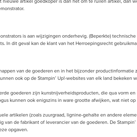
 nieuwe artikel goedkoper is dan het om te ruilen artikel, dan wor
emonstrator.
strators is aan wijzigingen onderhevig. (Beperkte) technische 
s. In dit geval kan de klant van het Herroepingsrecht gebruikm
appen van de goederen en in het bijzonder productinformatie z
kunnen ook op de Stampin’ Up!-websites van elk land bekeken 
rde goederen zijn kunstnijverheidsproducten, die qua vorm en u
gus kunnen ook enigszins in ware grootte afwijken, wat niet op e
ele artikelen (zoals zuurgraad, lignine-gehalte en andere eleme
ig van de fabrikant of leverancier van de goederen. De Stampi
deze opgaven.