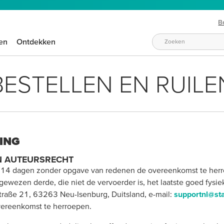
B
en
Ontdekken
BESTELLEN EN RUILE
ING
N AUTEURSRECHT
n 14 dagen zonder opgave van redenen de overeenkomst te herro
wezen derde, die niet de vervoerder is, het laatste goed fysiek 
traße 21, 63263 Neu-Isenburg, Duitsland, e-mail:
supportnl@s
overeenkomst te herroepen.