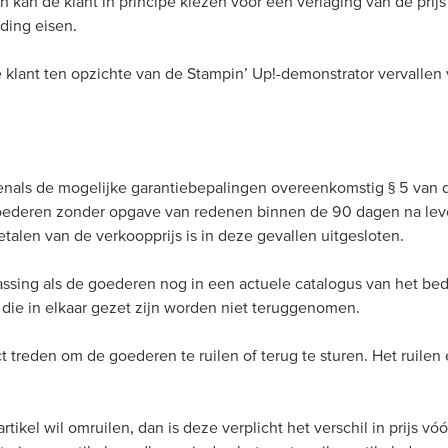
an de klant in principe kiezen voor een verlaging van de prijs 
ding eisen.
klant ten opzichte van de Stampin’ Up!-demonstrator vervallen 
venals de mogelijke garantiebepalingen overeenkomstig § 5 van 
oederen zonder opgave van redenen binnen de 90 dagen na leve
etalen van de verkoopprijs is in deze gevallen uitgesloten.
epassing als de goederen nog in een actuele catalogus van het b
s die in elkaar gezet zijn worden niet teruggenomen.
t treden om de goederen te ruilen of terug te sturen. Het ruile
rtikel wil omruilen, dan is deze verplicht het verschil in prijs v