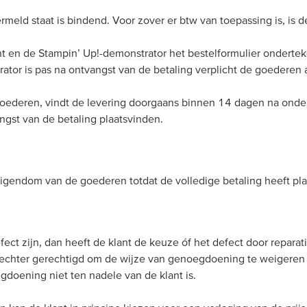
ermeld staat is bindend. Voor zover er btw van toepassing is, is
ant en de Stampin’ Up!-demonstrator het bestelformulier onder
ator is pas na ontvangst van de betaling verplicht de goederen 
oederen, vindt de levering doorgaans binnen 14 dagen na onder
ngst van de betaling plaatsvinden.
igendom van de goederen totdat de volledige betaling heeft pl
ect zijn, dan heeft de klant de keuze óf het defect door reparatie
 echter gerechtigd om de wijze van genoegdoening te weigeren 
doening niet ten nadele van de klant is.