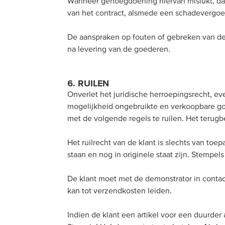
Wanneer genoegdoening hiervan mislukt, dan k
van het contract, alsmede een schadevergoe
De aanspraken op fouten of gebreken van de 
na levering van de goederen.
6. RUILEN
Onverlet het juridische herroepingsrecht, e
mogelijkheid ongebruikte en verkoopbare g
met de volgende regels te ruilen. Het terugb
Het ruilrecht van de klant is slechts van to
staan en nog in originele staat zijn. Stempel
De klant moet met de demonstrator in contac
kan tot verzendkosten leiden.
Indien de klant een artikel voor een duurder a