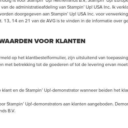
t nodig is voor Stampin’ Up! Netherlands B.V, Stampin’ Up! Euro
van de administratieafdeling van Stampin’ Up! USA Inc. Ik verkl
orden doorgegeven aan Stampin’ Up! USA Inc. voor verwerking e
t. 13, 14 en 21 van de AVG is te vinden in de informatie over
WAARDEN VOOR KLANTEN
d op het klantbestelformulier, zijn uitsluitend van toepassing 
en met betrekking tot de goederen of tot de levering ervan moe
e klant en de Stampin’ Up!-demonstrator wanneer beiden het kla
or Stampin’ Up!-demonstrators aan klanten aangeboden. Demonstr
nds B.V.