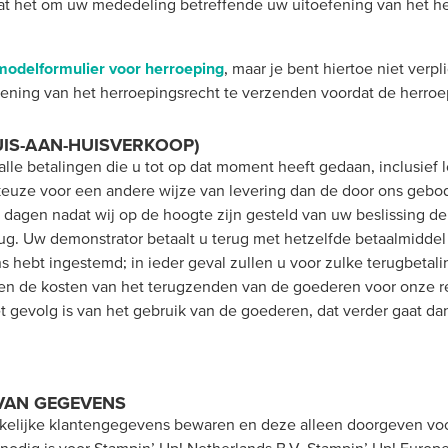
aat het om uw mededeling betreffende uw uitoefening van het h
modelformulier voor herroeping
, maar je bent hiertoe niet verp
fening van het herroepingsrecht te verzenden voordat de herroep
UIS-AAN-HUISVERKOOP)
lle betalingen die u tot op dat moment heeft gedaan, inclusief 
keuze voor een andere wijze van levering dan de door ons gebo
14 dagen nadat wij op de hoogte zijn gesteld van uw beslissing
rug. Uw demonstrator betaalt u terug met hetzelfde betaalmiddel
zins hebt ingestemd; in ieder geval zullen u voor zulke terugbet
en de kosten van het terugzenden van de goederen voor onze re
 gevolg is van het gebruik van de goederen, dat verder gaat da
VAN GEGEVENS
kelijke klantengegevens bewaren en deze alleen doorgeven voo