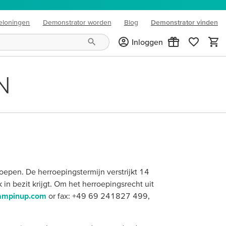
eloningen
Demonstrator worden
Blog
Demonstrator vinden
(opens in new tab)
Inloggen
N
epen. De herroepingstermijn verstrijkt 14
in bezit krijgt. Om het herroepingsrecht uit
tampinup.com
or fax: +49 69 241827 499,