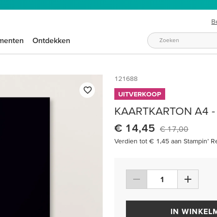
B
menten
Ontdekken
121688
UITVERKOOP
KAARTKARTON A4 -
€ 14,45
€ 17,00
Verdien tot € 1,45 aan Stampin’ R
IN WINKEL