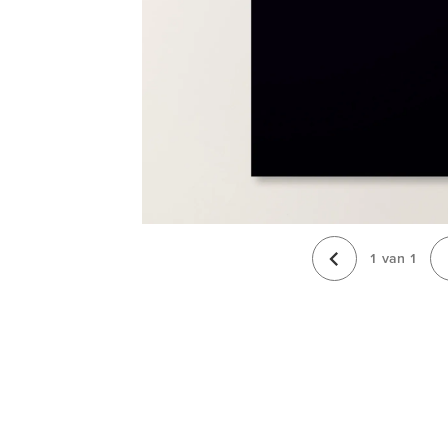
1
van
1