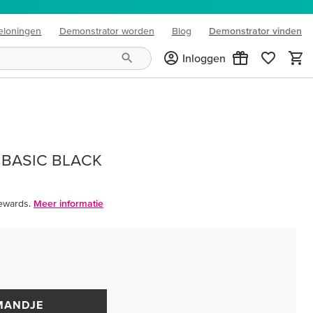
eloningen
Demonstrator worden
Blog
Demonstrator vinden
(opens in new tab)
Inloggen
 BASIC BLACK
ewards.
Meer informatie
MANDJE