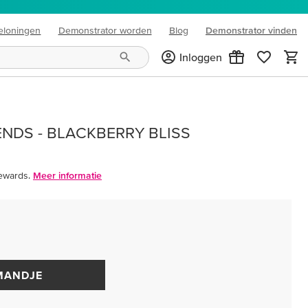
eloningen
Demonstrator worden
Blog
Demonstrator vinden
(opens in new tab)
Inloggen
ENDS - BLACKBERRY BLISS
ewards.
Meer informatie
MANDJE