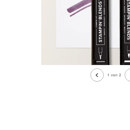
1
van
2