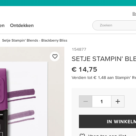
B
en
Ontdekken
Setje Stampin’ Blends - Blackberry Bliss
154877
SETJE STAMPIN’ BL
€ 14,75
Verdien tot € 1,48 aan Stampin’ R
IN WINKEL
Voeg toe aan lijst