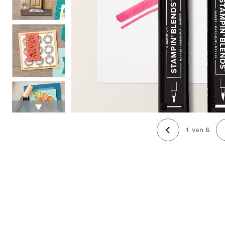
1
van
6