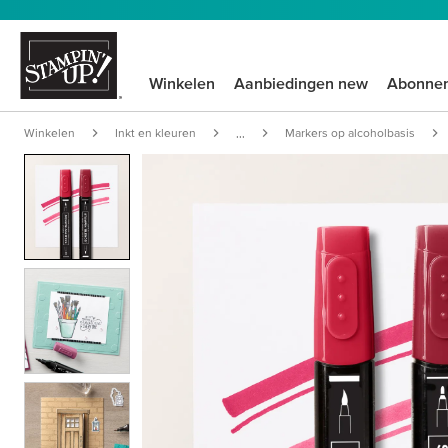
Winkelen
Aanbiedingen new
Abonne
Winkelen
Inkt en kleuren
Markers op alcoholbasis
...