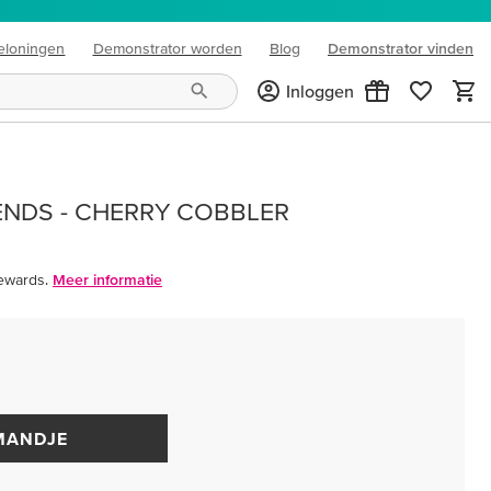
eloningen
Demonstrator worden
Blog
Demonstrator vinden
(opens in new tab)
Inloggen
LENDS - CHERRY COBBLER
ewards.
Meer informatie
MANDJE