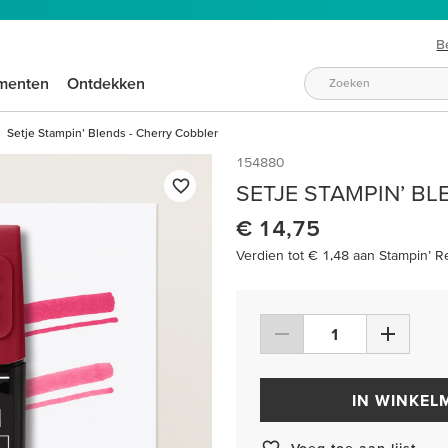
B
menten
Ontdekken
Setje Stampin’ Blends - Cherry Cobbler
154880
SETJE STAMPIN’ B
€ 14,75
Verdien tot € 1,48 aan Stampin’ R
IN WINKEL
Voeg toe aan lijst