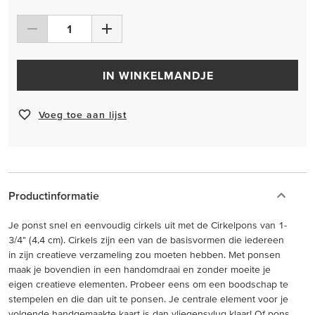
IN WINKELMANDJE
Voeg toe aan lijst
Productinformatie
Je ponst snel en eenvoudig cirkels uit met de Cirkelpons van 1-
3/4" (4,4 cm). Cirkels zijn een van de basisvormen die iedereen
in zijn creatieve verzameling zou moeten hebben. Met ponsen
maak je bovendien in een handomdraai en zonder moeite je
eigen creatieve elementen. Probeer eens om een boodschap te
stempelen en die dan uit te ponsen. Je centrale element voor je
volgende handgemaakte kaart is dan vliegensvlug klaar! Of pons