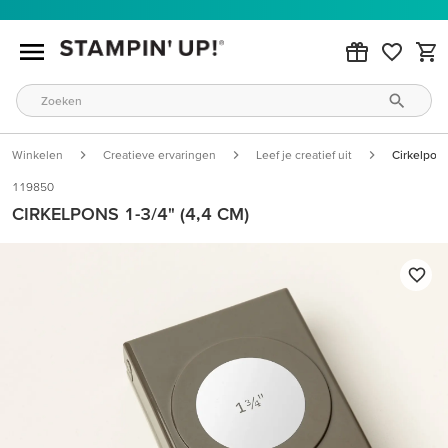
Winkelen
Creatieve ervaringen
Leef je creatief uit
Cirkelpons
119850
CIRKELPONS 1-3/4" (4,4 CM)