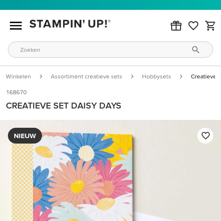
Winkelen
Assortiment creatieve sets
Hobbysets
Creatieve 
168670
CREATIEVE SET DAISY DAYS
NIEUW