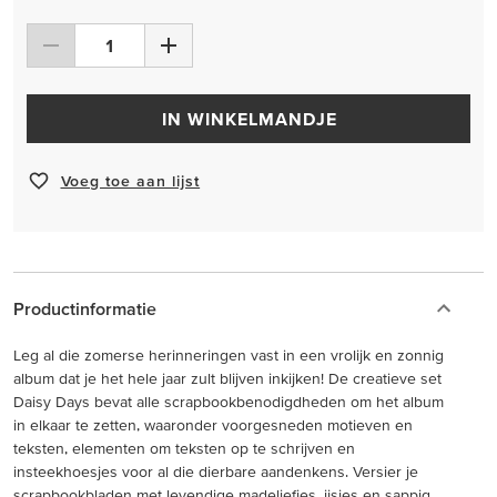
IN WINKELMANDJE
Voeg toe aan lijst
Productinformatie
Leg al die zomerse herinneringen vast in een vrolijk en zonnig
album dat je het hele jaar zult blijven inkijken! De creatieve set
Daisy Days bevat alle scrapbookbenodigdheden om het album
in elkaar te zetten, waaronder voorgesneden motieven en
teksten, elementen om teksten op te schrijven en
insteekhoesjes voor al die dierbare aandenkens. Versier je
scrapbookbladen met levendige madeliefjes, ijsjes en sappig