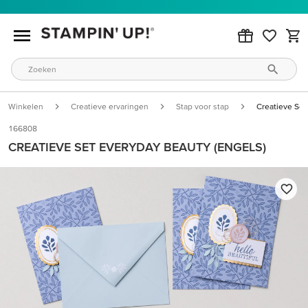
Winkelen
Creatieve ervaringen
Stap voor stap
Creatieve Set
166808
CREATIEVE SET EVERYDAY BEAUTY (ENGELS)