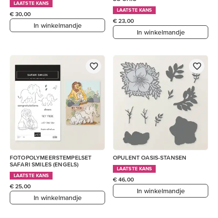
LAATSTE KANS
LAATSTE KANS
€ 30,00
€ 23,00
In winkelmandje
In winkelmandje
FOTOPOLYMEERSTEMPELSET
OPULENT OASIS-STANSEN
SAFARI SMILES (ENGELS)
LAATSTE KANS
LAATSTE KANS
€ 46,00
€ 25,00
In winkelmandje
In winkelmandje