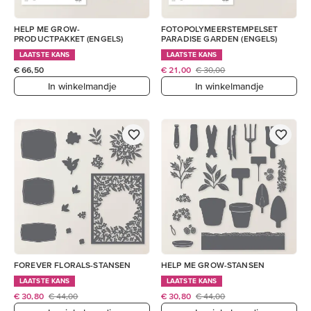
HELP ME GROW-
FOTOPOLYMEERSTEMPELSET
PRODUCTPAKKET (ENGELS)
PARADISE GARDEN (ENGELS)
LAATSTE KANS
LAATSTE KANS
€ 66,50
€ 21,00
€ 30,00
In winkelmandje
In winkelmandje
FOREVER FLORALS-STANSEN
HELP ME GROW-STANSEN
LAATSTE KANS
LAATSTE KANS
€ 30,80
€ 44,00
€ 30,80
€ 44,00