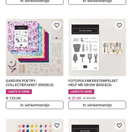
In winkelmandje
In winkelmandje
GARDEN POETRY-
FOTOPOLYMEERSTEMPELSET
COLLECTIEPAKKET (ENGELS)
HELP ME GROW (ENGELS)
LAATSTE KANS
LAATSTE KANS
€ 123,00
€ 27,00
€ 30,00
In winkelmandje
In winkelmandje