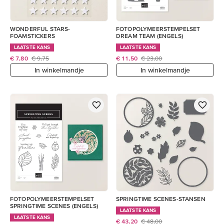
WONDERFUL STARS-
FOTOPOLYMEERSTEMPELSET
FOAMSTICKERS
DREAM TEAM (ENGELS)
LAATSTE KANS
LAATSTE KANS
€ 7,80
€ 9,75
€ 11,50
€ 23,00
In winkelmandje
In winkelmandje
FOTOPOLYMEERSTEMPELSET
SPRINGTIME SCENES-STANSEN
SPRINGTIME SCENES (ENGELS)
LAATSTE KANS
LAATSTE KANS
€ 43,20
€ 48,00