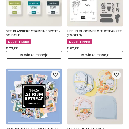
SET KLASSIEKE STAMPIN’ SPOTS -
LIFE IN BLOOM-PRODUCTPAKKET
SO BOLD
(ENGELS)
LAATSTE KANS
LAATSTE KANS
€ 23,00
€ 62,00
In winkelmandje
In winkelmandje
2026 VIRTUAL ALBUM RETREAT
CREATIEVE SET HAPPY