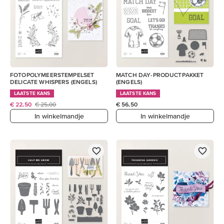
FOTOPOLYMEERSTEMPELSET
MATCH DAY-PRODUCTPAKKET
DELICATE WHISPERS (ENGELS)
(ENGELS)
LAATSTE KANS
LAATSTE KANS
€ 22,50
€ 25,00
€ 56,50
In winkelmandje
In winkelmandje