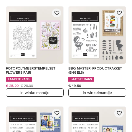
FOTOPOLYMEERSTEMPELSET
BBQ MASTER-PRODUCTPAKKET
FLOWERS FAIR
(ENGELS)
LAATSTE KANS
LAATSTE KANS
€ 25,20
€ 28,00
€ 49,50
In winkelmandje
In winkelmandje