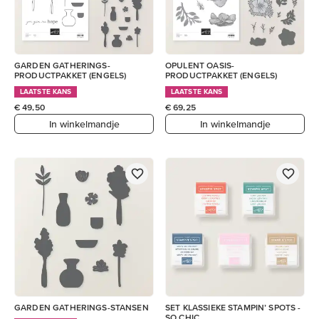
GARDEN GATHERINGS-
OPULENT OASIS-
PRODUCTPAKKET (ENGELS)
PRODUCTPAKKET (ENGELS)
LAATSTE KANS
LAATSTE KANS
€ 49,50
€ 69,25
In winkelmandje
In winkelmandje
GARDEN GATHERINGS-STANSEN
SET KLASSIEKE STAMPIN’ SPOTS -
SO CHIC