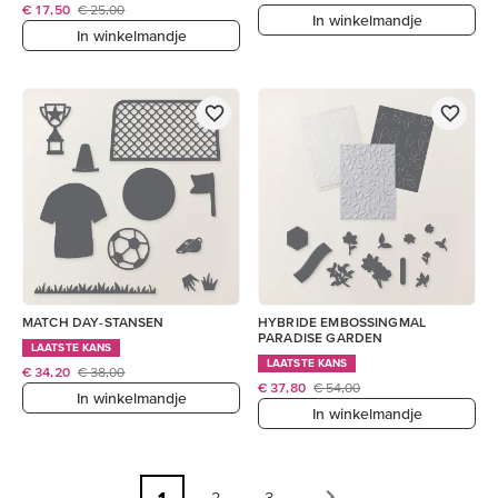
€ 17,50
€ 25,00
In winkelmandje
In winkelmandje
MATCH DAY-STANSEN
HYBRIDE EMBOSSINGMAL
PARADISE GARDEN
LAATSTE KANS
LAATSTE KANS
€ 34,20
€ 38,00
€ 37,80
€ 54,00
In winkelmandje
In winkelmandje
1
2
3