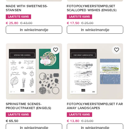
MADE WITH SWEETNESS-
FOTOPOLYMEERSTEMPELSET
STANSEN
SCALLOPED WISHES (ENGELS)
LAATSTE KANS
LAATSTE KANS
€ 25,80
€ 43,00
€ 17,50
€ 25,00
In winkelmandje
In winkelmandje
SPRINGTIME SCENES-
FOTOPOLYMEERSTEMPELSET FAR
PRODUCTPAKKET (ENGELS)
AWAY LANDSCAPES
LAATSTE KANS
LAATSTE KANS
€ 65,50
€ 13,80
€ 23,00
In winkelmandje
In winkelmandje