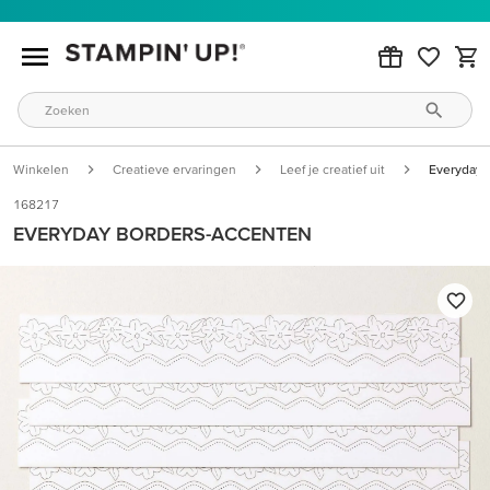
Winkelen
Creatieve ervaringen
Leef je creatief uit
Everyday 
168217
EVERYDAY BORDERS-ACCENTEN