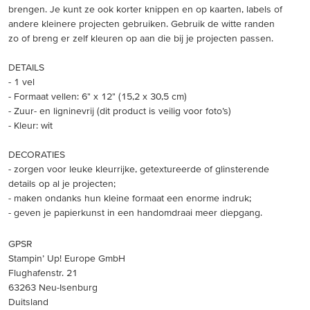
brengen. Je kunt ze ook korter knippen en op kaarten, labels of
andere kleinere projecten gebruiken. Gebruik de witte randen
zo of breng er zelf kleuren op aan die bij je projecten passen.
DETAILS
- 1 vel
- Formaat vellen: 6" x 12" (15,2 x 30,5 cm)
- Zuur- en ligninevrij (dit product is veilig voor foto’s)
- Kleur: wit
DECORATIES
- zorgen voor leuke kleurrijke, getextureerde of glinsterende
details op al je projecten;
- maken ondanks hun kleine formaat een enorme indruk;
- geven je papierkunst in een handomdraai meer diepgang.
GPSR
Stampin’ Up! Europe GmbH
Flughafenstr. 21
63263 Neu-Isenburg
Duitsland