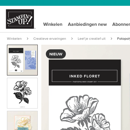
Winkelen
Aanbiedingen new
Abonne
Winkelen
Creatieve ervaringen
Leef je creatief uit
Fotopol
NIEUW