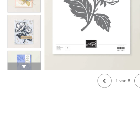
1
van
5