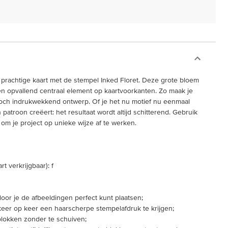
prachtige kaart met de stempel Inked Floret. Deze grote bloem
en opvallend centraal element op kaartvoorkanten. Zo maak je
och indrukwekkend ontwerp. Of je het nu motief nu eenmaal
 patroon creëert: het resultaat wordt altijd schitterend. Gebruik
om je project op unieke wijze af te werken.
t verkrijgbaar): f
door je de afbeeldingen perfect kunt plaatsen;
er op keer een haarscherpe stempelafdruk te krijgen;
blokken zonder te schuiven;