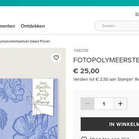
B
menten
Ontdekken
ymeerstempelset Inked Floret
168239
FOTOPOLYMEERSTE
€ 25,00
Verdien tot € 2,50 aan Stampin’ R
IN WINKEL
Voeg toe aan lijst