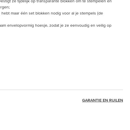
estigt ze tijdelijk op transparante blokken om te stempelen en
ergen;
e hebt maar één set blokken nodig voor al je stempels (de
rzaam envelopvormig hoesje, zodat je ze eenvoudig en veilig op
GARANTIE EN RUILEN