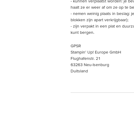
- kunnen verplaatst worden: je bev
haalt ze er weer af om ze op te b
- nemen weinig plaats in beslag: j
blokken zijn apart verkrijgbaar);
- zijn verpakt in een plat en duu
kunt bergen.
GPSR
Stampin’ Up! Europe GmbH
Flughafenstr. 21
63263 Neu-Isenburg
Duitsland