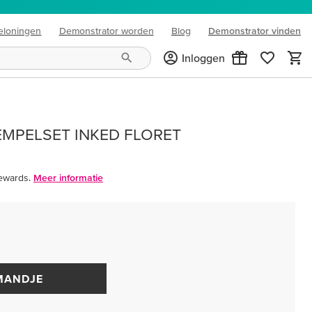
eloningen
Demonstrator worden
Blog
Demonstrator vinden
(opens in new tab)
Inloggen
MPELSET INKED FLORET
ewards.
Meer informatie
MANDJE