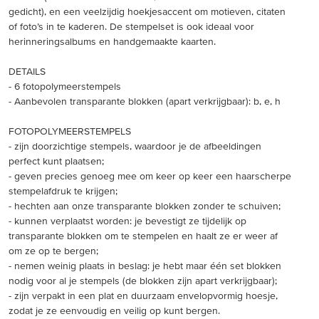
gedicht), en een veelzijdig hoekjesaccent om motieven, citaten
of foto’s in te kaderen. De stempelset is ook ideaal voor
herinneringsalbums en handgemaakte kaarten.
DETAILS
- 6 fotopolymeerstempels
- Aanbevolen transparante blokken (apart verkrijgbaar): b, e, h
FOTOPOLYMEERSTEMPELS
- zijn doorzichtige stempels, waardoor je de afbeeldingen
perfect kunt plaatsen;
- geven precies genoeg mee om keer op keer een haarscherpe
stempelafdruk te krijgen;
- hechten aan onze transparante blokken zonder te schuiven;
- kunnen verplaatst worden: je bevestigt ze tijdelijk op
transparante blokken om te stempelen en haalt ze er weer af
om ze op te bergen;
- nemen weinig plaats in beslag: je hebt maar één set blokken
nodig voor al je stempels (de blokken zijn apart verkrijgbaar);
- zijn verpakt in een plat en duurzaam envelopvormig hoesje,
zodat je ze eenvoudig en veilig op kunt bergen.