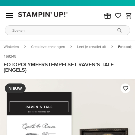
Winkelen
Creatieve ervaringen
Leef je creatief uit
Fotopolym
168245
FOTOPOLYMEERSTEMPELSET RAVEN’S TALE
(ENGELS)
NIEUW