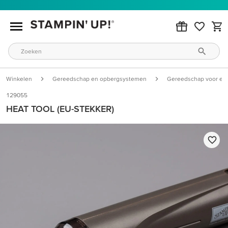
Winkelen
Gereedschap en opbergsystemen
Gereedschap voor em
129055
HEAT TOOL (EU-STEKKER)