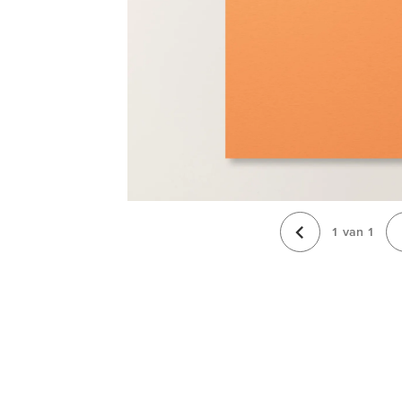
1
van
1