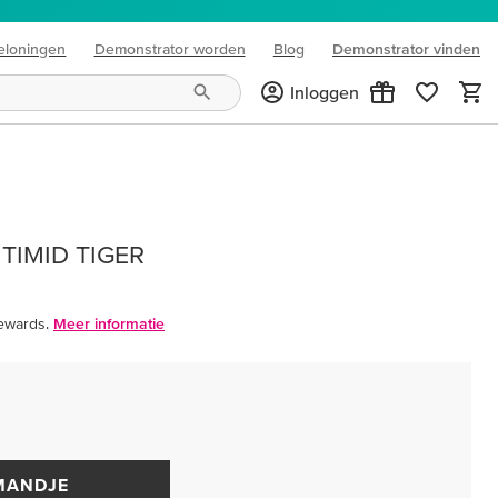
eloningen
Demonstrator worden
Blog
Demonstrator vinden
(opens in new tab)
Inloggen
TIMID TIGER
ewards.
Meer informatie
MANDJE