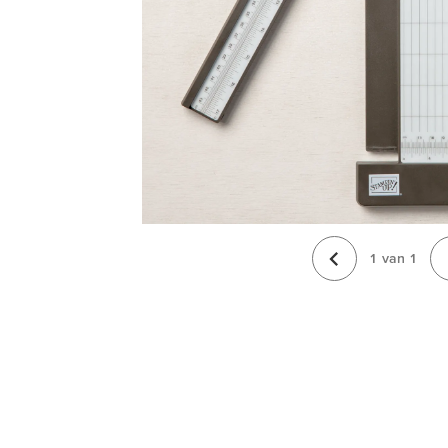
1
van
1