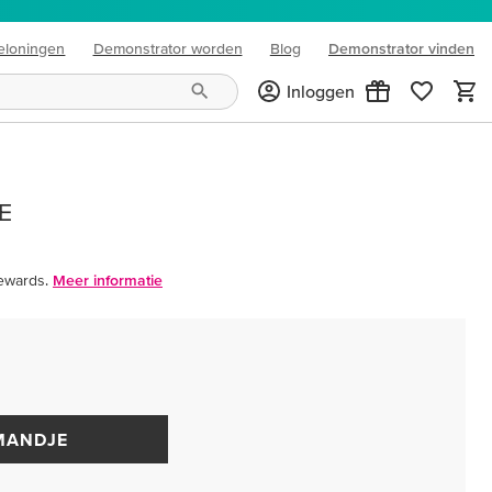
eloningen
Demonstrator worden
Blog
Demonstrator vinden
(opens in new tab)
Inloggen
E
ewards.
Meer informatie
MANDJE