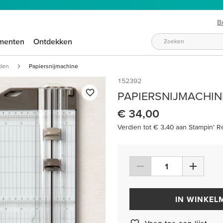
B
menten
Ontdekken
jden
Papiersnijmachine
152392
PAPIERSNIJMACHIN
€ 34,00
Verdien tot € 3,40 aan Stampin’ R
IN WINKEL
Voeg toe aan lijst