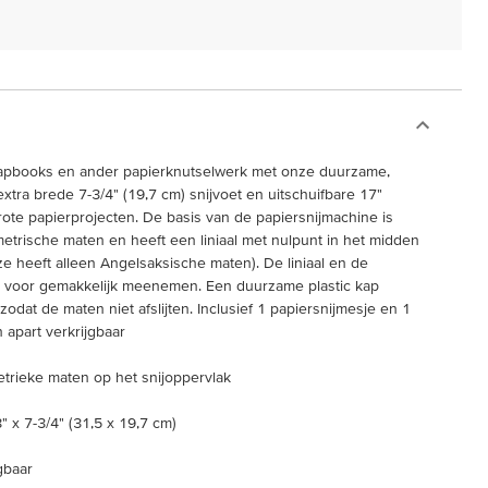
scrapbooks en ander papierknutselwerk met onze duurzame,
xtra brede 7-3/4" (19,7 cm) snijvoet en uitschuifbare 17"
 grote papierprojecten. De basis van de papiersnijmachine is
trische maten en heeft een liniaal met nulpunt in het midden
ze heeft alleen Angelsaksische maten). De liniaal en de
k voor gemakkelijk meenemen. Een duurzame plastic kap
zodat de maten niet afslijten. Inclusief 1 papiersnijmesje en 1
 apart verkrijgbaar
trieke maten op het snijoppervlak
" x 7-3/4" (31,5 x 19,7 cm)
gbaar