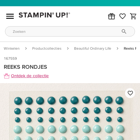
Winkelen
Productcollecties
Beautiful Ordinary Life
Reeks Ro
167559
REEKS RONDJES
Ontdek de collectie