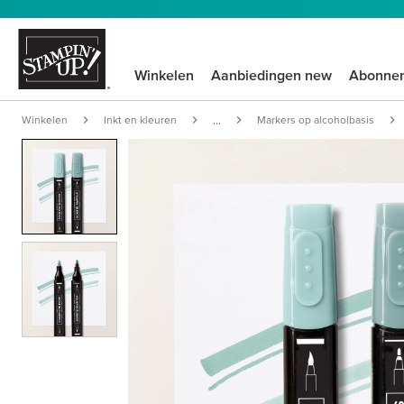
Winkelen
Aanbiedingen new
Abonne
Winkelen
Inkt en kleuren
Markers op alcoholbasis
...