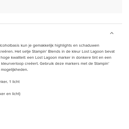
lcoholbasis kun je gemakkelijk highlights en schaduwen
eëren. Het setje Stampin’ Blends in de kleur Lost Lagoon bevat
hoge kwaliteit: een Lost Lagoon marker in donkere tint en een
ek kleurverloop creëert. Gebruik deze markers met de Stampin’
r mogelijkheden.
ker, 1 licht
er en licht)