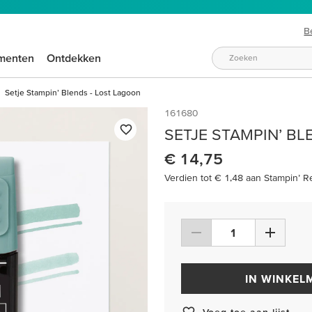
B
menten
Ontdekken
Setje Stampin’ Blends - Lost Lagoon
161680
SETJE STAMPIN’ B
€ 14,75
Verdien tot € 1,48 aan Stampin’ R
IN WINKEL
Voeg toe aan lijst