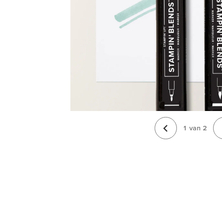
1
van
2