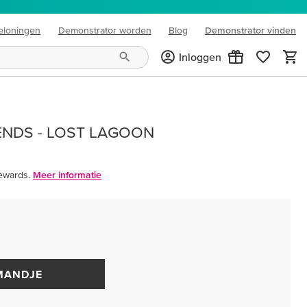
eloningen
Demonstrator worden
Blog
Demonstrator vinden
(opens in new tab)
Inloggen
LENDS - LOST LAGOON
ewards.
Meer informatie
MANDJE