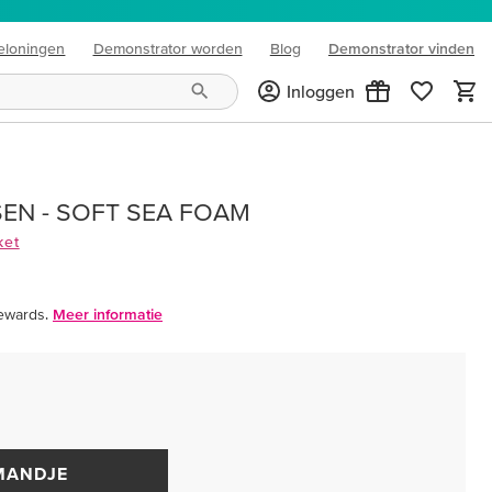
eloningen
Demonstrator worden
Blog
Demonstrator vinden
(opens in new tab)
Inloggen
SEN - SOFT SEA FOAM
ket
ewards.
Meer informatie
MANDJE