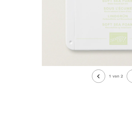
1
van
2