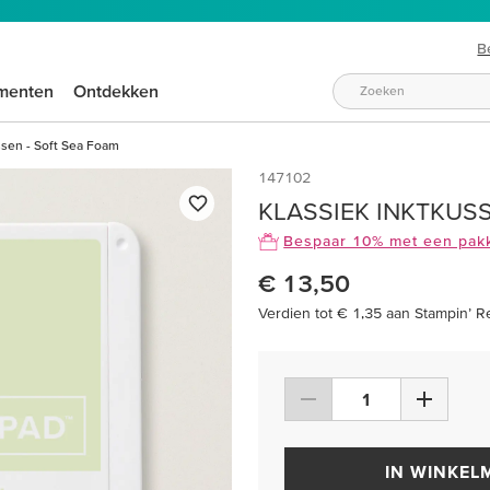
B
menten
Ontdekken
ssen - Soft Sea Foam
147102
KLASSIEK INKTKUS
Bespaar 10% met een pak
€ 13,50
Verdien tot € 1,35 aan Stampin’ R
IN WINKEL