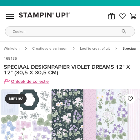
Winkelen
Creatieve ervaringen
Leef je creatief uit
Speciaal D
168186
SPECIAAL DESIGNPAPIER VIOLET DREAMS 12" X
12" (30,5 X 30,5 CM)
Ontdek de collectie
NIEUW