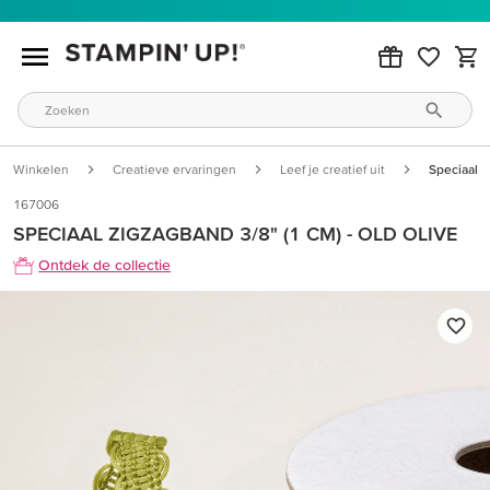
Winkelen
Creatieve ervaringen
Leef je creatief uit
Speciaal Z
167006
SPECIAAL ZIGZAGBAND 3/8" (1 CM) - OLD OLIVE
Ontdek de collectie