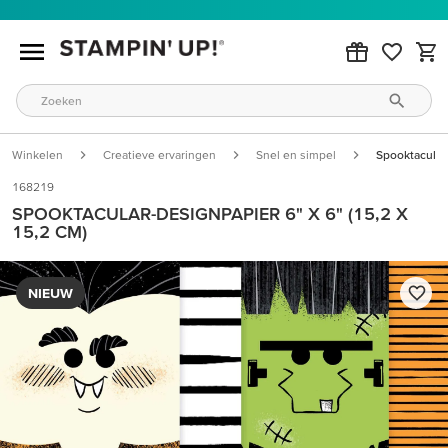
Winkelen
Creatieve ervaringen
Snel en simpel
Spooktacular-
168219
SPOOKTACULAR-DESIGNPAPIER 6" X 6" (15,2 X
15,2 CM)
NIEUW