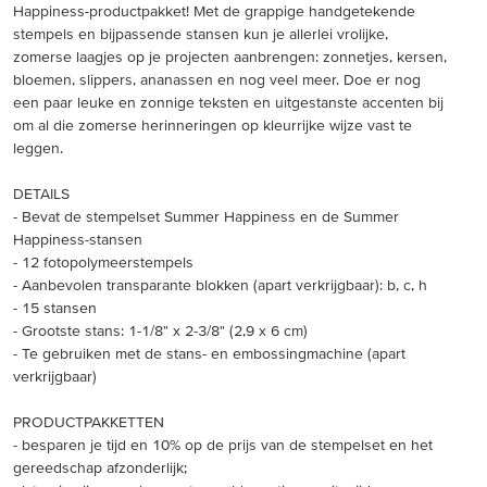
Happiness-productpakket! Met de grappige handgetekende
stempels en bijpassende stansen kun je allerlei vrolijke,
zomerse laagjes op je projecten aanbrengen: zonnetjes, kersen,
bloemen, slippers, ananassen en nog veel meer. Doe er nog
een paar leuke en zonnige teksten en uitgestanste accenten bij
om al die zomerse herinneringen op kleurrijke wijze vast te
leggen.
DETAILS
- Bevat de stempelset Summer Happiness en de Summer
Happiness-stansen
- 12 fotopolymeerstempels
- Aanbevolen transparante blokken (apart verkrijgbaar): b, c, h
- 15 stansen
- Grootste stans: 1-1/8" x 2-3/8" (2,9 x 6 cm)
- Te gebruiken met de stans- en embossingmachine (apart
verkrijgbaar)
PRODUCTPAKKETTEN
- besparen je tijd en 10% op de prijs van de stempelset en het
gereedschap afzonderlijk;