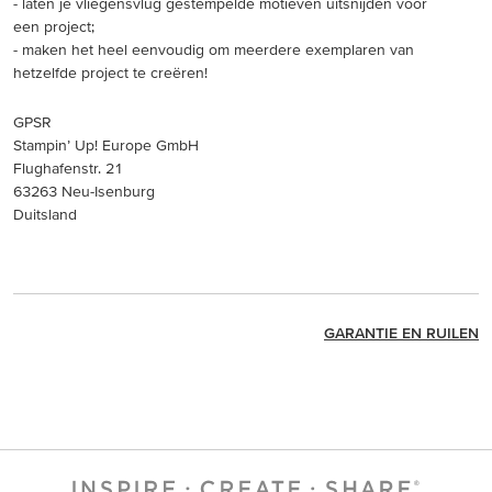
- laten je vliegensvlug gestempelde motieven uitsnijden voor
een project;
- maken het heel eenvoudig om meerdere exemplaren van
hetzelfde project te creëren!
GPSR
Stampin’ Up! Europe GmbH
Flughafenstr. 21
63263 Neu-Isenburg
Duitsland
GARANTIE EN RUILEN