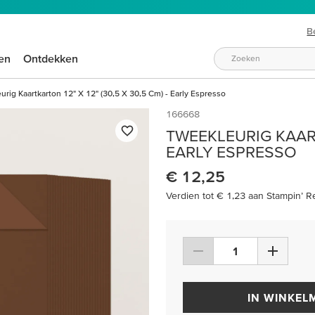
B
en
Ontdekken
rig Kaartkarton 12" X 12" (30,5 X 30,5 Cm) - Early Espresso
166668
TWEEKLEURIG KAART
EARLY ESPRESSO
€ 12,25
Verdien tot € 1,23 aan Stampin’ R
IN WINKEL