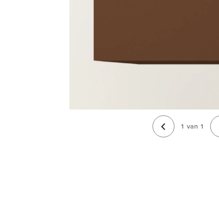
1
van
1