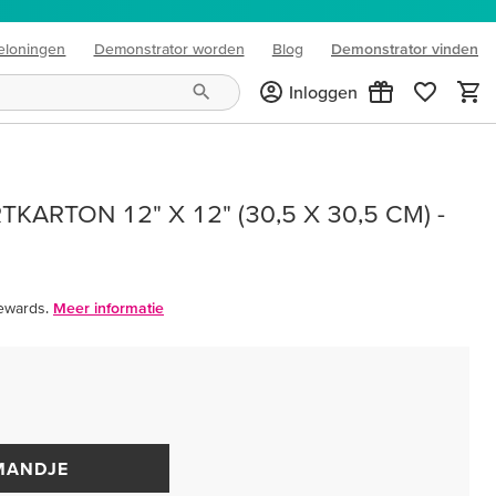
eloningen
Demonstrator worden
Blog
Demonstrator vinden
(opens in new tab)
Inloggen
KARTON 12" X 12" (30,5 X 30,5 CM) -
ewards.
Meer informatie
MANDJE