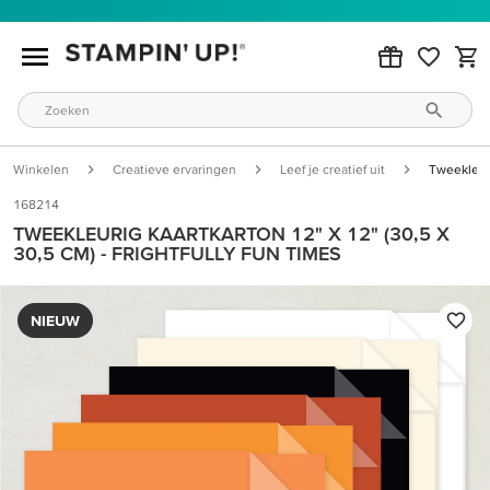
Winkelen
Creatieve ervaringen
Leef je creatief uit
Tweekleuri
168214
TWEEKLEURIG KAARTKARTON 12" X 12" (30,5 X
30,5 CM) - FRIGHTFULLY FUN TIMES
NIEUW