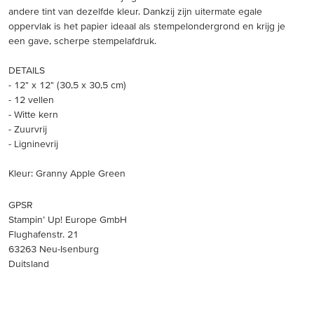
andere tint van dezelfde kleur. Dankzij zijn uitermate egale
oppervlak is het papier ideaal als stempelondergrond en krijg je
een gave, scherpe stempelafdruk.
DETAILS
- 12" x 12" (30,5 x 30,5 cm)
- 12 vellen
- Witte kern
- Zuurvrij
- Ligninevrij
Kleur: Granny Apple Green
GPSR
Stampin’ Up! Europe GmbH
Flughafenstr. 21
63263 Neu-Isenburg
Duitsland