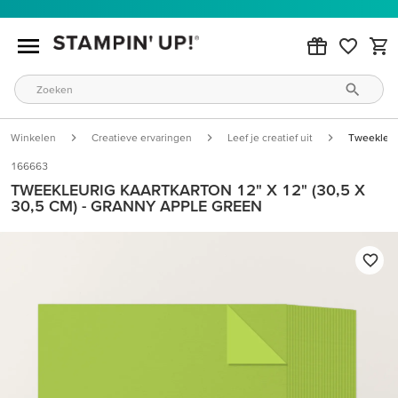
Winkelen
Creatieve ervaringen
Leef je creatief uit
Tweekleuri
166663
TWEEKLEURIG KAARTKARTON 12" X 12" (30,5 X
30,5 CM) - GRANNY APPLE GREEN