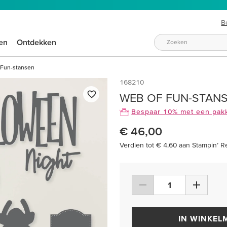
B
en
Ontdekken
Fun-stansen
168210
WEB OF FUN-STAN
Bespaar 10% met een pak
€ 46,00
Verdien tot € 4,60 aan Stampin’ R
IN WINKEL