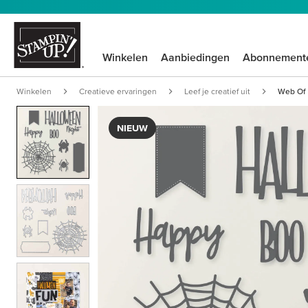
Winkelen
Aanbiedingen
Abonnement
Winkelen
Creatieve ervaringen
Leef je creatief uit
Web Of 
NIEUW