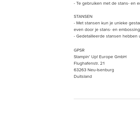
- Te gebruiken met de stans- en e
STANSEN
- Met stansen kun je unieke gest
even door je stans- en embossing
- Gedetailleerde stansen hebben u
GPSR
Stampin’ Up! Europe GmbH
Flughafenstr. 21
63263 Neu-Isenburg
Duitsland