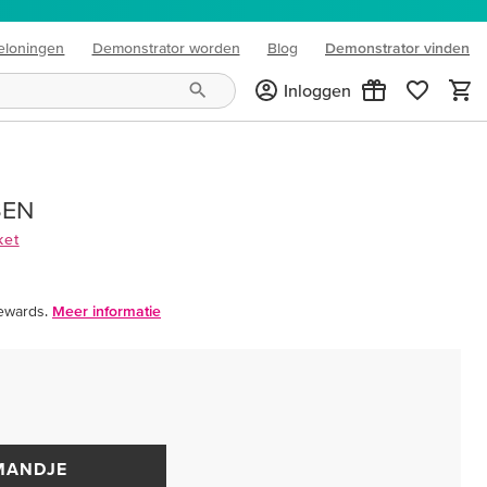
eloningen
Demonstrator worden
Blog
Demonstrator vinden
(opens in new tab)
Inloggen
SEN
ket
ewards.
Meer informatie
MANDJE