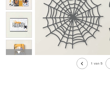
1
van
5