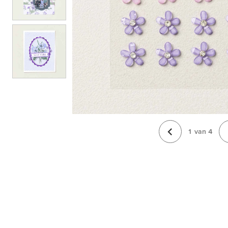
1
van
4