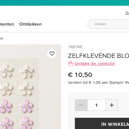
B
menten
Ontdekken
en
168198
ZELFKLEVENDE BL
Ontdek de collectie
€ 10,50
Verdien tot € 1,05 aan Stampin’ R
IN WINKEL