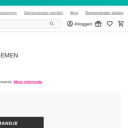
eloningen
Demonstrator worden
Blog
Demonstrator vinden
(opens in new tab)
Inloggen
OEMEN
ewards.
Meer informatie
MANDJE