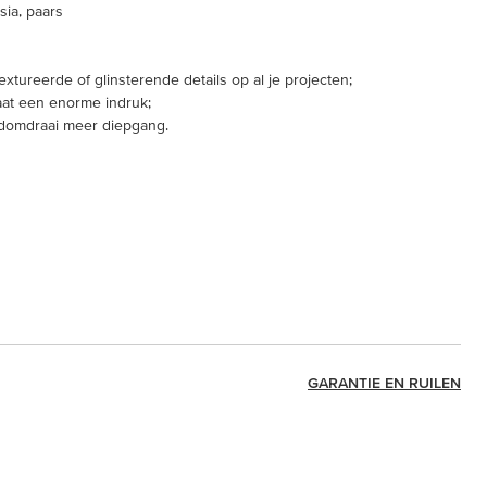
sia, paars
extureerde of glinsterende details op al je projecten;
at een enorme indruk;
ndomdraai meer diepgang.
GARANTIE EN RUILEN