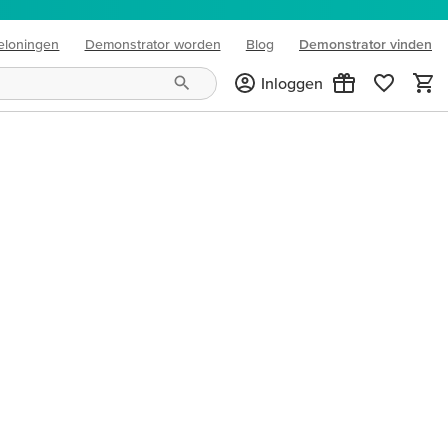
eloningen
Demonstrator worden
Blog
Demonstrator vinden
(opens in new tab)
Inloggen