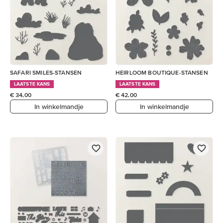
SAFARI SMILES-STANSEN
HEIRLOOM BOUTIQUE-STANSEN
LAATSTE KANS
LAATSTE KANS
€ 34,00
€ 42,00
In winkelmandje
In winkelmandje