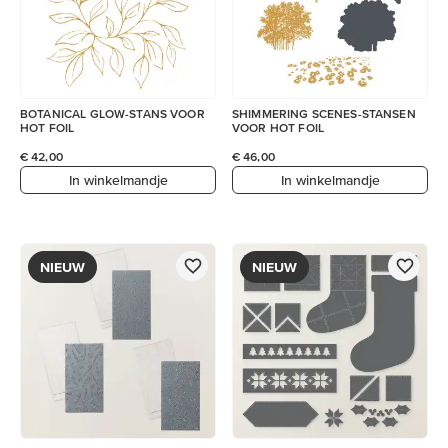
BOTANICAL GLOW-STANS VOOR
SHIMMERING SCENES-STANSEN
HOT FOIL
VOOR HOT FOIL
€ 42,00
€ 46,00
In winkelmandje
In winkelmandje
NIEUW
NIEUW