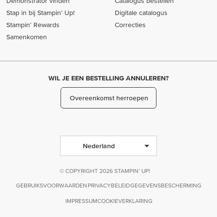
Demonstrator vinden
Catalogus bestellen
Stap in bij Stampin’ Up!
Digitale catalogus
Stampin' Rewards
Correcties
Samenkomen
WIL JE EEN BESTELLING ANNULEREN?
Overeenkomst herroepen
Nederland
© COPYRIGHT 2026 STAMPIN’ UP!
GEBRUIKSVOORWAARDEN
PRIVACYBELEID
GEGEVENSBESCHERMING
IMPRESSUM
COOKIEVERKLARING