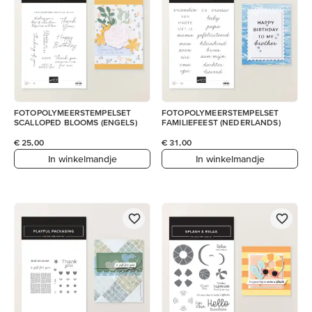
FOTOPOLYMEERSTEMPELSET
FOTOPOLYMEERSTEMPELSET
SCALLOPED BLOOMS (ENGELS)
FAMILIEFEEST (NEDERLANDS)
€ 25,00
€ 31,00
In winkelmandje
In winkelmandje