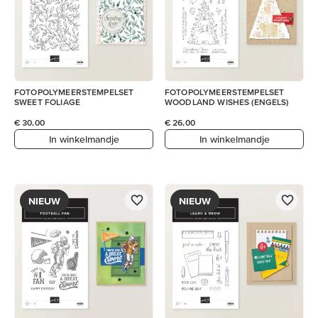
FOTOPOLYMEERSTEMPELSET
FOTOPOLYMEERSTEMPELSET
SWEET FOLIAGE
WOODLAND WISHES (ENGELS)
€ 30,00
€ 26,00
In winkelmandje
In winkelmandje
NIEUW
NIEUW