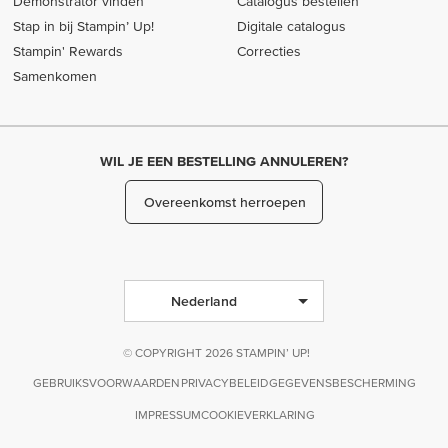
Demonstrator vinden
Catalogus bestellen
Stap in bij Stampin’ Up!
Digitale catalogus
Stampin' Rewards
Correcties
Samenkomen
WIL JE EEN BESTELLING ANNULEREN?
Overeenkomst herroepen
Nederland
© COPYRIGHT 2026 STAMPIN’ UP!
GEBRUIKSVOORWAARDEN
PRIVACYBELEID
GEGEVENSBESCHERMING
IMPRESSUM
COOKIEVERKLARING