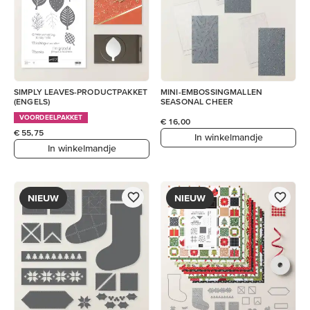
SIMPLY LEAVES-PRODUCTPAKKET
MINI-EMBOSSINGMALLEN
(ENGELS)
SEASONAL CHEER
VOORDEELPAKKET
€ 16,00
€ 55,75
In winkelmandje
In winkelmandje
NIEUW
NIEUW