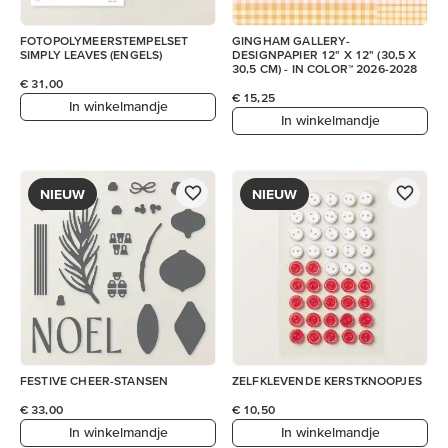
FOTOPOLYMEERSTEMPELSET
GINGHAM GALLERY-
SIMPLY LEAVES (ENGELS)
DESIGNPAPIER 12" X 12" (30,5 X
30,5 CM) - IN COLOR™ 2026-2028
€ 31,00
€ 15,25
In winkelmandje
In winkelmandje
NIEUW
NIEUW
FESTIVE CHEER-STANSEN
ZELFKLEVENDE KERSTKNOOPJES
€ 33,00
€ 10,50
In winkelmandje
In winkelmandje