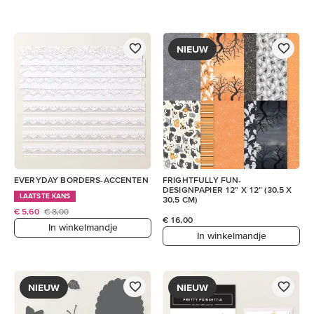
NIEUW
EVERYDAY BORDERS-ACCENTEN
FRIGHTFULLY FUN-
DESIGNPAPIER 12" X 12" (30,5 X
LAATSTE KANS
30,5 CM)
€ 5,60
€ 8,00
€ 16,00
In winkelmandje
In winkelmandje
NIEUW
NIEUW