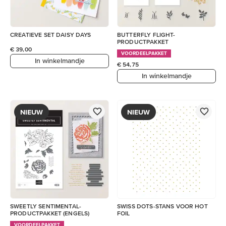
CREATIEVE SET DAISY DAYS
BUTTERFLY FLIGHT-
PRODUCTPAKKET
€ 39,00
VOORDEELPAKKET
In winkelmandje
€ 54,75
In winkelmandje
NIEUW
NIEUW
SWEETLY SENTIMENTAL-
SWISS DOTS-STANS VOOR HOT
PRODUCTPAKKET (ENGELS)
FOIL
VOORDEELPAKKET