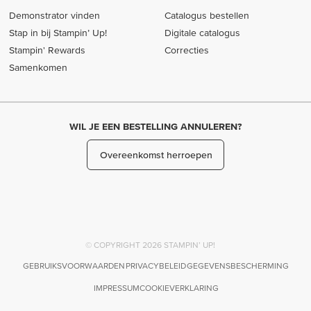
Demonstrator vinden
Catalogus bestellen
Stap in bij Stampin’ Up!
Digitale catalogus
Stampin' Rewards
Correcties
Samenkomen
WIL JE EEN BESTELLING ANNULEREN?
Overeenkomst herroepen
© COPYRIGHT 2026 STAMPIN’ UP!
GEBRUIKSVOORWAARDEN
PRIVACYBELEID
GEGEVENSBESCHERMING
IMPRESSUM
COOKIEVERKLARING