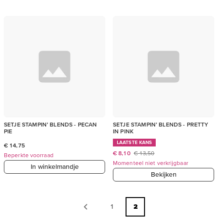
SETJE STAMPIN’ BLENDS - PECAN
SETJE STAMPIN’ BLENDS - PRETTY
PIE
IN PINK
LAATSTE KANS
€ 14,75
€ 8,10
€ 13,50
Beperkte voorraad
Momenteel niet verkrijgbaar
In winkelmandje
Bekijken
1
2