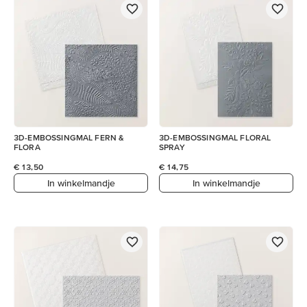
3D-EMBOSSINGMAL FERN &
3D-EMBOSSINGMAL FLORAL
FLORA
SPRAY
€ 13,50
€ 14,75
In winkelmandje
In winkelmandje