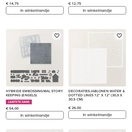
€ 14,75
€ 12,75
In winkelmandje
In winkelmandje
HYBRIDE EMBOSSINGMAL STORY
DECORATIESJABLONEN WATER &
KEEPING (ENGELS)
DOTTED LINES 12" X 12" (30,5 X
30,5 CM)
LAATSTE KANS
€ 26,00
€ 54,00
In winkelmandje
In winkelmandje