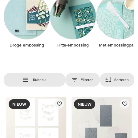
Droge embossing
Hitte-embossing
Met embossingpast
Rubriek:
Filteren
Sorteren
NIEUW
NIEUW