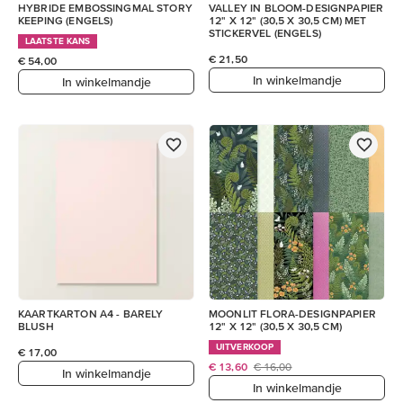
HYBRIDE EMBOSSINGMAL STORY
VALLEY IN BLOOM-DESIGNPAPIER
KEEPING (ENGELS)
12" X 12" (30,5 X 30,5 CM) MET
STICKERVEL (ENGELS)
LAATSTE KANS
€ 21,50
€ 54,00
In winkelmandje
In winkelmandje
KAARTKARTON A4 - BARELY
MOONLIT FLORA-DESIGNPAPIER
BLUSH
12" X 12" (30,5 X 30,5 CM)
UITVERKOOP
€ 17,00
€ 13,60
€ 16,00
In winkelmandje
In winkelmandje