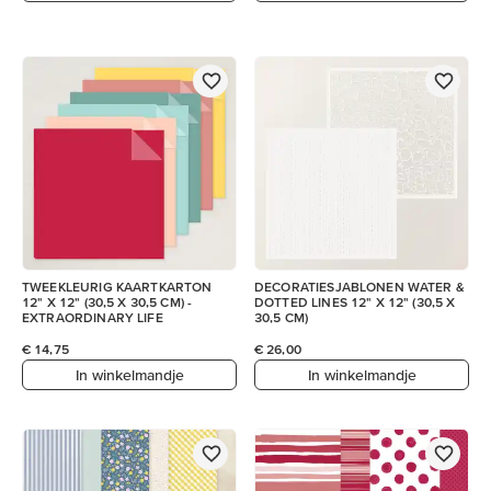
TWEEKLEURIG KAARTKARTON
DECORATIESJABLONEN WATER &
12" X 12" (30,5 X 30,5 CM) -
DOTTED LINES 12" X 12" (30,5 X
EXTRAORDINARY LIFE
30,5 CM)
€ 14,75
€ 26,00
In winkelmandje
In winkelmandje