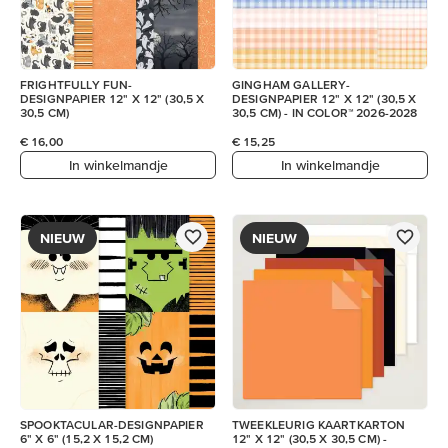
FRIGHTFULLY FUN-
GINGHAM GALLERY-
DESIGNPAPIER 12" X 12" (30,5 X
DESIGNPAPIER 12" X 12" (30,5 X
30,5 CM)
30,5 CM) - IN COLOR™ 2026-2028
€ 16,00
€ 15,25
In winkelmandje
In winkelmandje
NIEUW
NIEUW
SPOOKTACULAR-DESIGNPAPIER
TWEEKLEURIG KAARTKARTON
6" X 6" (15,2 X 15,2 CM)
12" X 12" (30,5 X 30,5 CM) -