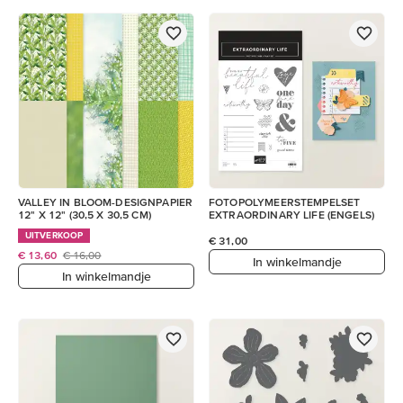
VALLEY IN BLOOM-DESIGNPAPIER
FOTOPOLYMEERSTEMPELSET
12" X 12" (30,5 X 30,5 CM)
EXTRAORDINARY LIFE (ENGELS)
UITVERKOOP
€ 31,00
€ 13,60
€ 16,00
In winkelmandje
In winkelmandje