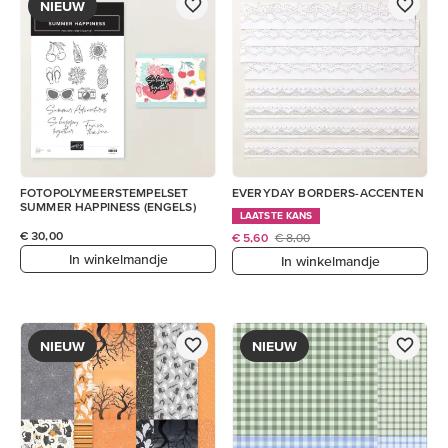
NIEUW
FOTOPOLYMEERSTEMPELSET
EVERYDAY BORDERS-ACCENTEN
SUMMER HAPPINESS (ENGELS)
LAATSTE KANS
€ 30,00
€ 5,60
€ 8,00
In winkelmandje
In winkelmandje
NIEUW
NIEUW