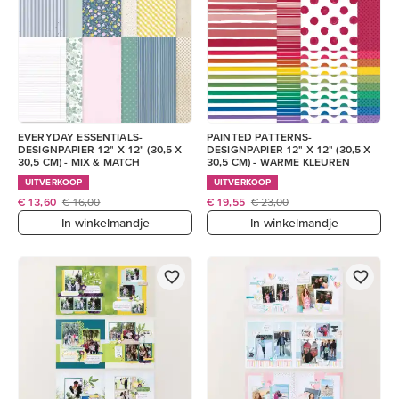
EVERYDAY ESSENTIALS-
PAINTED PATTERNS-
DESIGNPAPIER 12" X 12" (30,5 X
DESIGNPAPIER 12" X 12" (30,5 X
30,5 CM) - MIX & MATCH
30,5 CM) - WARME KLEUREN
UITVERKOOP
UITVERKOOP
€ 13,60
€ 16,00
€ 19,55
€ 23,00
In winkelmandje
In winkelmandje